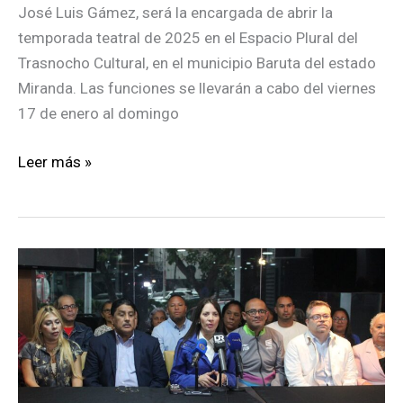
José Luis Gámez, será la encargada de abrir la
temporada teatral de 2025 en el Espacio Plural del
Trasnocho Cultural, en el municipio Baruta del estado
Miranda. Las funciones se llevarán a cabo del viernes
17 de enero al domingo
«Alumnos
Leer más »
de
papel»
abre
la
temporada
2025
del
Trasnocho
Cultural