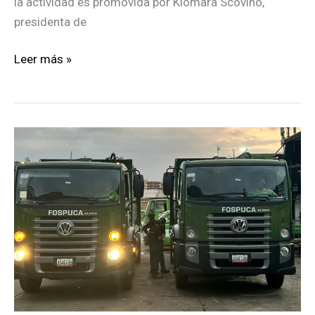
la actividad es promovida por Kiomara Scovino,
presidenta de
Prados
Leer más »
del
Este
repudia
mercado
ilegal
de
Kiomara
Scovino