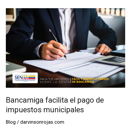
flota
en
Baruta
con
dos
nuevas
compactadoras
Bancamiga facilita el pago de
impuestos municipales
Blog
/
darvinsonrojas.com