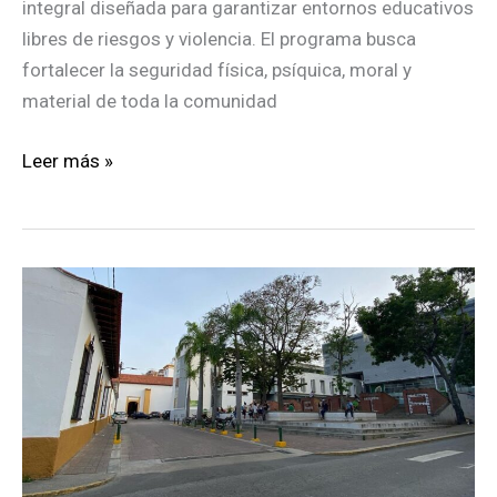
integral diseñada para garantizar entornos educativos
libres de riesgos y violencia. El programa busca
fortalecer la seguridad física, psíquica, moral y
material de toda la comunidad
Baruta
Leer más »
activó
«Zona
escolar
segura»
para
más
de
40
000
alumnos