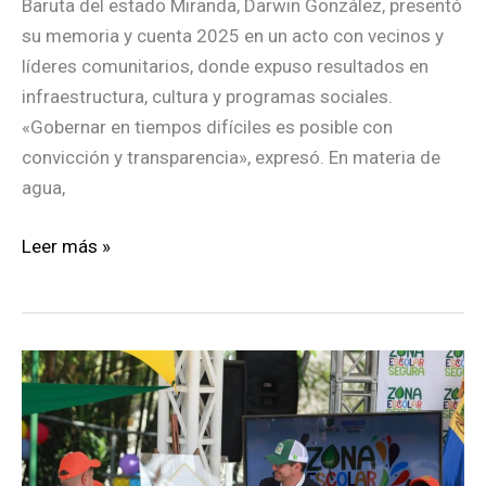
Baruta del estado Miranda, Darwin González, presentó
su memoria y cuenta 2025 en un acto con vecinos y
líderes comunitarios, donde expuso resultados en
infraestructura, cultura y programas sociales.
«Gobernar en tiempos difíciles es posible con
convicción y transparencia», expresó. En materia de
agua,
Baruta
Leer más »
cerró
2025
con
menos
delitos,
más
obras