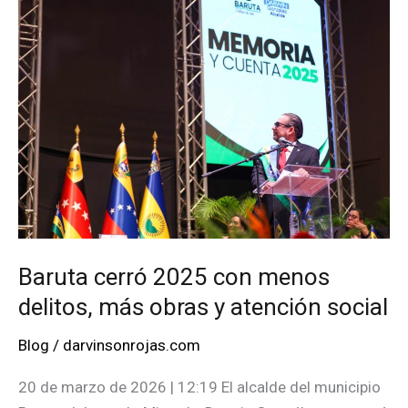
con
un
foro
formativo
Baruta cerró 2025 con menos
delitos, más obras y atención social
Blog
/
darvinsonrojas.com
20 de marzo de 2026 | 12:19 El alcalde del municipio