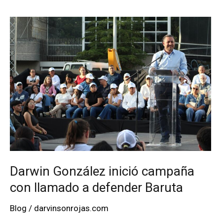
heridas
durante
una
riña
en
Baruta
Darwin González inició campaña
con llamado a defender Baruta
Blog
/
darvinsonrojas.com