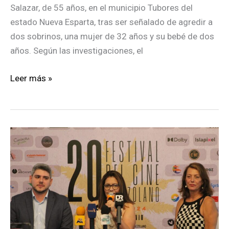
Salazar, de 55 años, en el municipio Tubores del
estado Nueva Esparta, tras ser señalado de agredir a
dos sobrinos, una mujer de 32 años y su bebé de dos
años. Según las investigaciones, el
Le
Leer más »
lanzó
un
sartén
con
aceite
caliente
a
sus
sobrinos