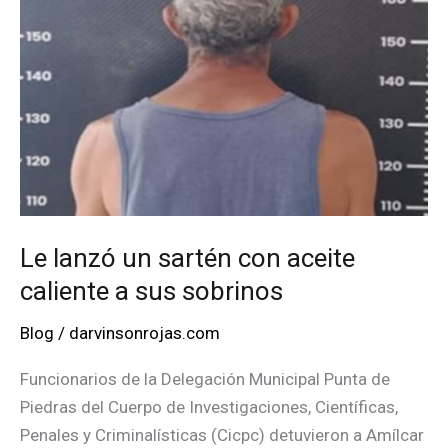
a
regalar
nada
al
oficialismo»
Le lanzó un sartén con aceite
caliente a sus sobrinos
Blog
/
darvinsonrojas.com
Funcionarios de la Delegación Municipal Punta de
Piedras del Cuerpo de Investigaciones, Científicas,
Penales y Criminalísticas (Cicpc) detuvieron a Amílcar