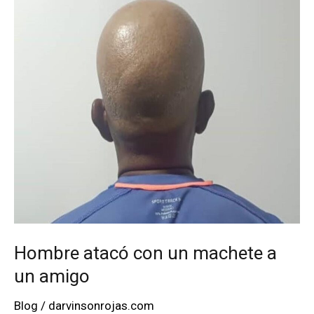
Venezolano
celebra
edición
sin
precedentes
Hombre atacó con un machete a
un amigo
Blog
/
darvinsonrojas.com