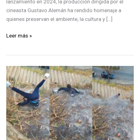
lanzamiento en 2024, la producción dirigida por el
cineasta Gustavo Alemán ha rendido homenaje a
quienes preservan el ambiente, la cultura y […]
Bancamiga
Leer más »
expandió
«Historias
repetibles»
a
tiendas
Multimax