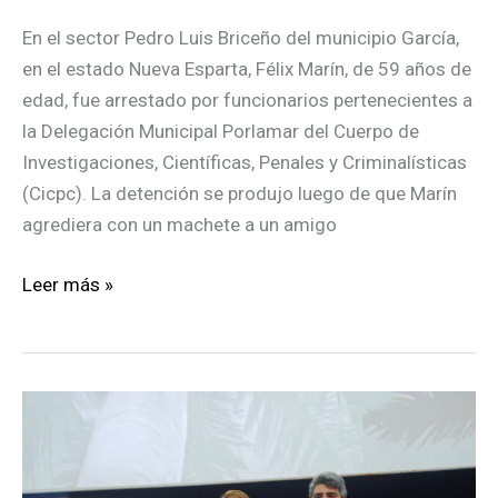
En el sector Pedro Luis Briceño del municipio García,
en el estado Nueva Esparta, Félix Marín, de 59 años de
edad, fue arrestado por funcionarios pertenecientes a
la Delegación Municipal Porlamar del Cuerpo de
Investigaciones, Científicas, Penales y Criminalísticas
(Cicpc). La detención se produjo luego de que Marín
agrediera con un machete a un amigo
Hombre
Leer más »
atacó
con
un
machete
a
un