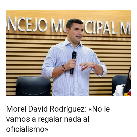
arrojar
a
compañero
por
un
barranco
Morel David Rodríguez: «No le
vamos a regalar nada al
oficialismo»