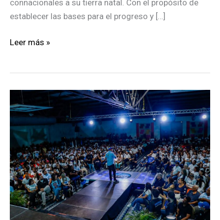
connacionales a su tierra natal. Con el propósito de
establecer las bases para el progreso y […]
Fuerza
Leer más »
Vecinal
propuso
acuerdo
para
reconstruir
a
Venezuela