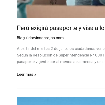
Perú exigirá pasaporte y visa a l
Blog
/
darvinsonrojas.com
A partir del martes 2 de julio, los ciudadanos ve
Según la Resolución de Superintendencia N° 00012
pasaporte vigente por al menos seis meses y una v
Perú
Leer más »
exigirá
pasaporte
y
visa