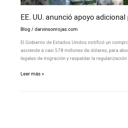
EE. UU. anunció apoyo adicional
Blog
/
darvinsonrojas.com
El Gobierno de Estados Unidos notificó un compro
asciende a casi 578 millones de dólares, para abo
legales de migración y respaldar la regularización
EE.
Leer más »
UU.
anunció
apoyo
adicional
para
migrantes