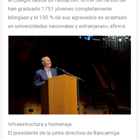
al colegio desde su fundación. «En el Jefferson se
han graduado 1751 jóvenes completamente
bilingües y el 100 % de sus egresados es aceptado
en universidades nacionales y extranjeras», afirmó.
Infraestructura y homenaje
El presidente de la junta directiva de Bancamiga