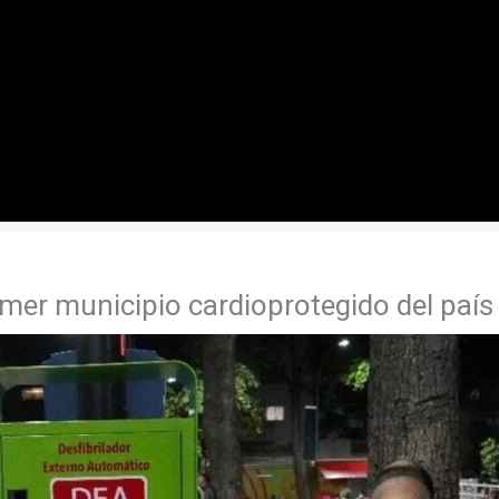
imer municipio cardioprotegido del país