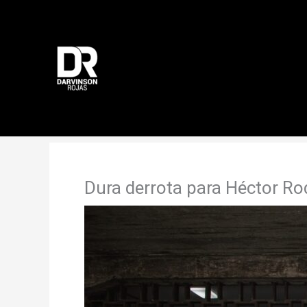
Ir
al
contenido
Dura derrota para Héctor Ro