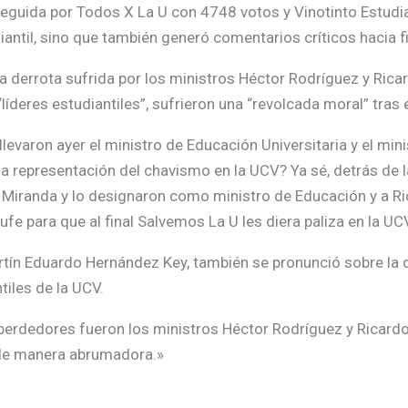
eguida por Todos X La U con 4748 votos y Vinotinto Estudia
diantil, sino que también generó comentarios críticos hacia f
a derrota sufrida por los ministros Héctor Rodríguez y Rica
íderes estudiantiles”, sufrieron una “revolcada moral” tras 
 llevaron ayer el ministro de Educación Universitaria y el mi
lla representación del chavismo en la UCV? Ya sé, detrás de
 Miranda y lo designaron como ministro de Educación y a 
fe para que al final Salvemos La U les diera paliza en la UC
rtín Eduardo Hernández Key, también se pronunció sobre la 
tiles de la UCV.
 perdedores fueron los ministros Héctor Rodríguez y Ricardo
 de manera abrumadora.»