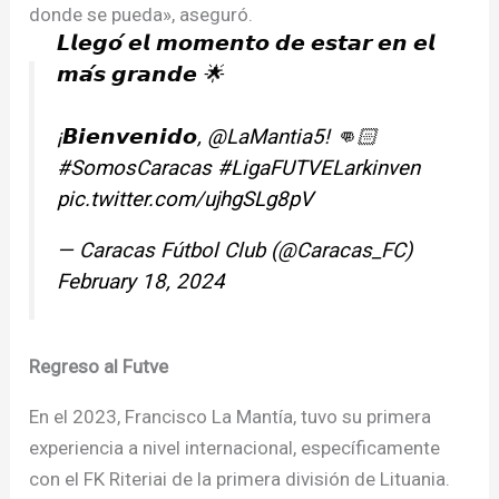
donde se pueda», aseguró.
𝙇𝙡𝙚𝙜𝙤́ 𝙚𝙡 𝙢𝙤𝙢𝙚𝙣𝙩𝙤 𝙙𝙚 𝙚𝙨𝙩𝙖𝙧 𝙚𝙣 𝙚𝙡
𝙢𝙖́𝙨 𝙜𝙧𝙖𝙣𝙙𝙚 🌟
¡𝘽𝙞𝙚𝙣𝙫𝙚𝙣𝙞𝙙𝙤,
@LaMantia5
! 👊🏻
#SomosCaracas
#LigaFUTVELarkinven
pic.twitter.com/ujhgSLg8pV
— Caracas Fútbol Club (@Caracas_FC)
February 18, 2024
Regreso al Futve
En el 2023, Francisco La Mantía, tuvo su primera
experiencia a nivel internacional, específicamente
con el FK Riteriai de la primera división de Lituania.