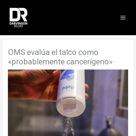
Ir
al
contenido
OMS evalúa el talco como
«probablemente cancerígeno»