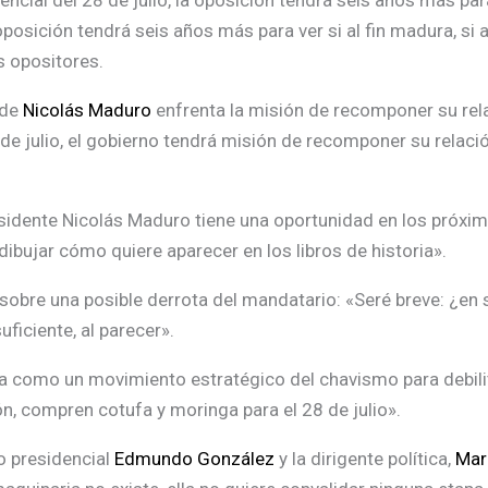
encial del 28 de julio, la oposición tendrá seis años más par
oposición tendrá seis años más para ver si al fin madura, si 
s opositores.
 de
Nicolás Maduro
enfrenta la misión de recomponer su rel
 de julio, el gobierno tendrá misión de recomponer su relació
sidente Nicolás Maduro tiene una oportunidad en los próxim
ibujar cómo quiere aparecer en los libros de historia».
 sobre una posible derrota del mandatario: «Seré breve: ¿en
ficiente, al parecer».
ja como un movimiento estratégico del chavismo para debilit
ón, compren cotufa y moringa para el 28 de julio».
to presidencial
Edmundo González
y la dirigente política,
Mar