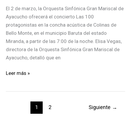
El 2 de marzo, la Orquesta Sinfónica Gran Mariscal de
Ayacucho ofrecerá el concierto Las 100
protagonistas en la concha acústica de Colinas de
Bello Monte, en el municipio Baruta del estado
Miranda, a partir de las 7:00 de la noche. Elisa Vegas,
directora de la Orquesta Sinfónica Gran Mariscal de
Ayacucho, detalló que en
En
Leer más »
Baruta
harán
concierto
para
1
2
Siguiente
→
homenajear
a
100