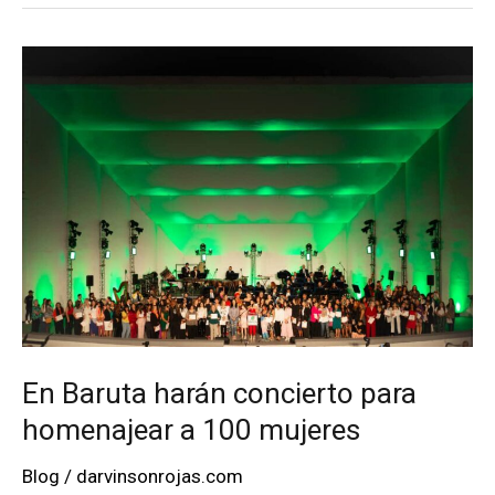
festejará
sus
30
años
de
carrera
en
el
Poliedro
de
Caracas
En Baruta harán concierto para
homenajear a 100 mujeres
Blog
/
darvinsonrojas.com