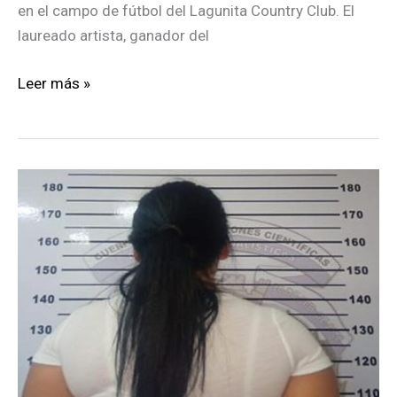
en el campo de fútbol del Lagunita Country Club. El
laureado artista, ganador del
Fonseca
Leer más »
visitará
Caracas
en
su
gira
internacional
2024