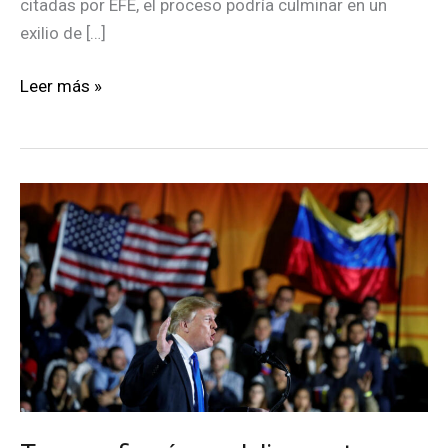
citadas por EFE, el proceso podría culminar en un
exilio de […]
Trump
Leer más »
diseña
un
plan
para
el
fin
del
chavismo
en
Venezuela